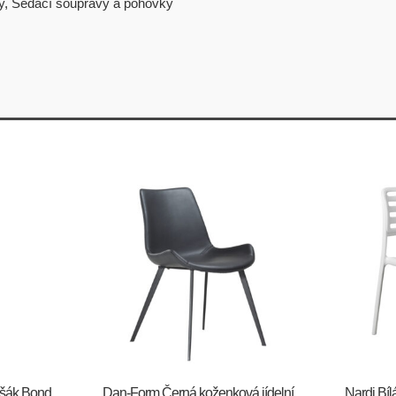
y
,
Sedací soupravy a pohovky
ěšák Bond
​​​​​Dan-Form Černá koženková jídelní
Nardi Bíl