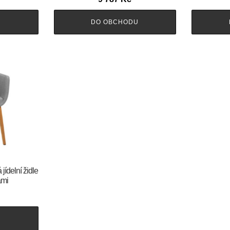
U
DO OBCHODU
jídelní židle
ami
U