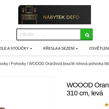
IDLE A STOLIČKY
KŘESLA A SEZENÍ
OSVĚTLEN
hovky
/
Pohovky
/ WOOOD Oranžová bouclé rohová pohovka Moj
WOOOD Oranžo
310 cm, levá