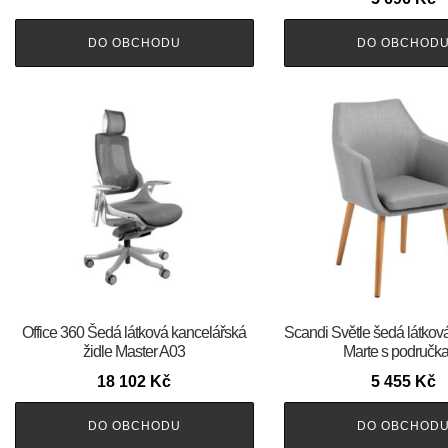
DO OBCHODU
DO OBCHOD
Office 360 Šedá látková kancelářská
Scandi Světle šedá látková 
židle Master A03
Marte s područk
18 102
Kč
5 455
Kč
DO OBCHODU
DO OBCHOD