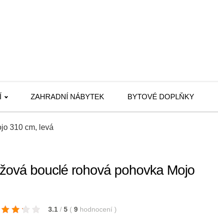
Í
ZAHRADNÍ NÁBYTEK
BYTOVÉ DOPLŇKY
o 310 cm, levá
vá bouclé rohová pohovka Mojo
3.1
/
5
(
9
hodnocení
)