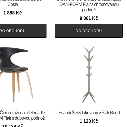
Costa
DAN-FORM Flair s chromovanou
podnoží
1 888
Kč
9 861
Kč
DO OBCHODU
DO OBCHODU
m Černá kožená jídelní židle
Scandi Šedý lakovaný věšák Bond
Flair s dubovou podnoží
1 123
Kč
10 128
Kč