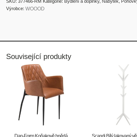
SKU:
377466-RM
Kategorie:
Bydlení a doplňky
,
Nábytek
,
Pohovk
Výrobce:
WOOOD
Související produkty
​​​​​Dan-Form Koňakově hnědá
Scandi Bílý lakovaný v