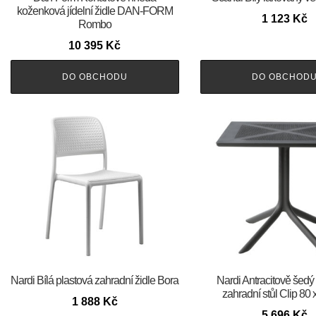
koženková jídelní židle DAN-FORM
1 123
Kč
Rombo
10 395
Kč
DO OBCHODU
DO OBCHOD
Nardi Bílá plastová zahradní židle Bora
Nardi Antracitově šedý
zahradní stůl Clip 80
1 888
Kč
5 696
Kč