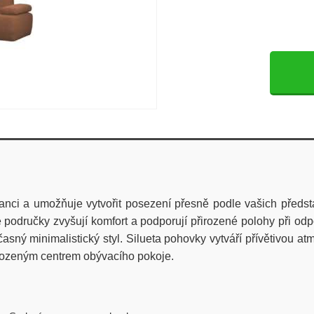
ci a umožňuje vytvořit posezení přesně podle vašich představ.
é područky zvyšují komfort a podporují přirozené polohy při od
sný minimalistický styl. Silueta pohovky vytváří přívětivou at
řirozeným centrem obývacího pokoje.