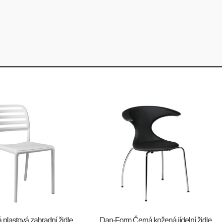
á plastová zahradní židle
​​​​​Dan-Form Černá kožená jídelní židle