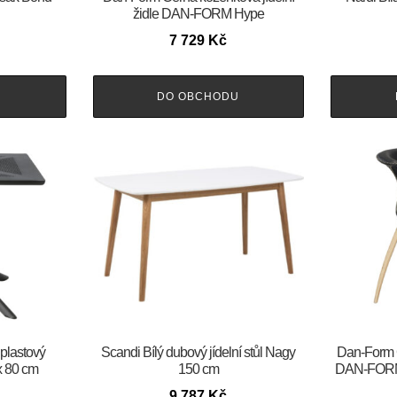
židle DAN-FORM Hype
7 729
Kč
U
DO OBCHODU
 plastový
Scandi Bílý dubový jídelní stůl Nagy
​​​​​Dan-For
 x 80 cm
150 cm
DAN-FORM 
9 787
Kč