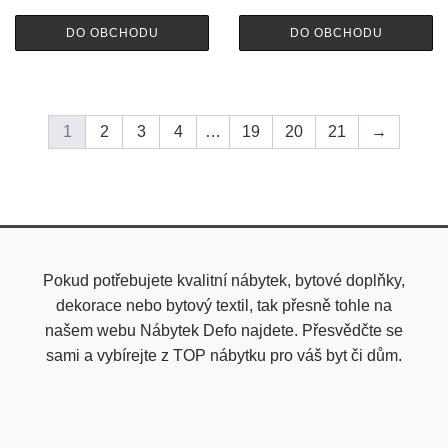
DO OBCHODU
DO OBCHODU
1
2
3
4
…
19
20
21
→
Pokud potřebujete kvalitní nábytek, bytové doplňky,
dekorace nebo bytový textil, tak přesně tohle na
našem webu Nábytek Defo najdete. Přesvědčte se
sami a vybírejte z TOP nábytku pro váš byt či dům.