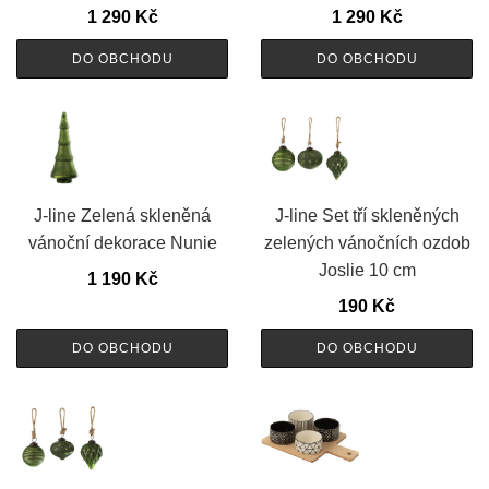
1 290
Kč
1 290
Kč
DO OBCHODU
DO OBCHODU
J-line Zelená skleněná
J-line Set tří skleněných
vánoční dekorace Nunie
zelených vánočních ozdob
Joslie 10 cm
1 190
Kč
190
Kč
DO OBCHODU
DO OBCHODU