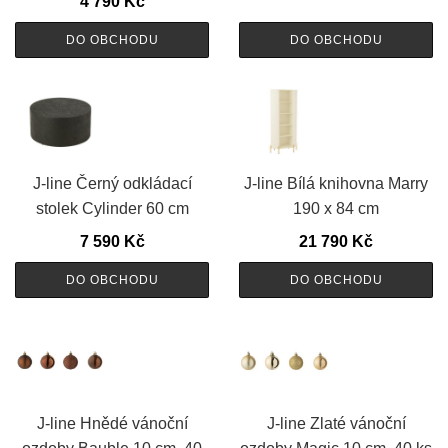
4 790
Kč
DO OBCHODU
DO OBCHODU
J-line Černý odkládací
J-line Bílá knihovna Marry
stolek Cylinder 60 cm
190 x 84 cm
7 590
Kč
21 790
Kč
DO OBCHODU
DO OBCHODU
J-line Hnědé vánoční
J-line Zlaté vánoční