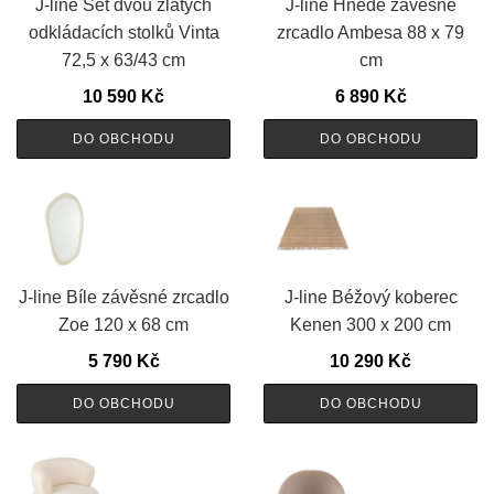
J-line Set dvou zlatých
J-line Hnědé závěsné
odkládacích stolků Vinta
zrcadlo Ambesa 88 x 79
72,5 x 63/43 cm
cm
10 590
Kč
6 890
Kč
DO OBCHODU
DO OBCHODU
J-line Bíle závěsné zrcadlo
J-line Béžový koberec
Zoe 120 x 68 cm
Kenen 300 x 200 cm
5 790
Kč
10 290
Kč
DO OBCHODU
DO OBCHODU