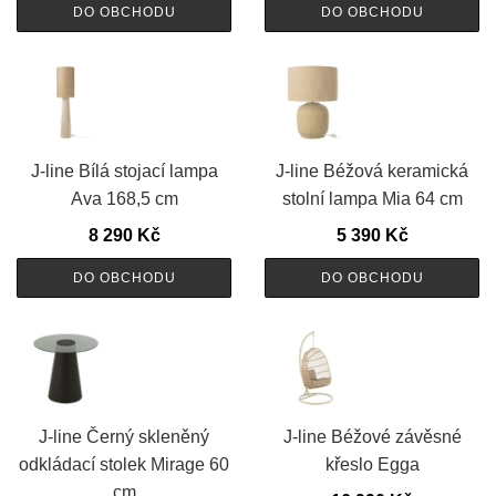
DO OBCHODU
DO OBCHODU
J-line Bílá stojací lampa
J-line Béžová keramická
Ava 168,5 cm
stolní lampa Mia 64 cm
8 290
Kč
5 390
Kč
DO OBCHODU
DO OBCHODU
J-line Černý skleněný
J-line Béžové závěsné
odkládací stolek Mirage 60
křeslo Egga
cm