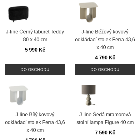
J-line Černý taburet Teddy
J-line Béžový kovový
80 x 40 cm
odkládací stolek Ferra 43,6
x 40 cm
5 990
Kč
4 790
Kč
DO OBCHODU
DO OBCHODU
J-line Bílý kovový
J-line Šedá mramorová
odkládací stolek Ferra 43,6
stolní lampa Figure 40 cm
x 40 cm
7 590
Kč