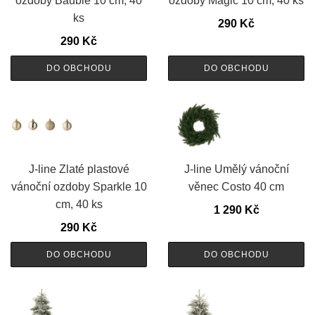
ozdoby Bauble 10 cm, 40
ozdoby Magic 10 cm, 40 ks
ks
290
Kč
290
Kč
DO OBCHODU
DO OBCHODU
J-line Zlaté plastové
J-line Umělý vánoční
vánoční ozdoby Sparkle 10
věnec Costo 40 cm
cm, 40 ks
1 290
Kč
290
Kč
DO OBCHODU
DO OBCHODU