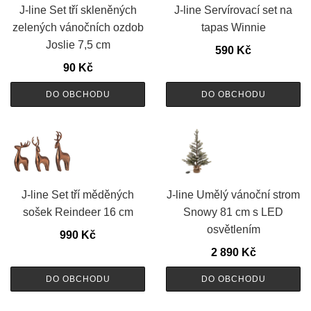
J-line Set tří skleněných
J-line Servírovací set na
zelených vánočních ozdob
tapas Winnie
Joslie 7,5 cm
590
Kč
90
Kč
DO OBCHODU
DO OBCHODU
J-line Set tří měděných
J-line Umělý vánoční strom
sošek Reindeer 16 cm
Snowy 81 cm s LED
osvětlením
990
Kč
2 890
Kč
DO OBCHODU
DO OBCHODU