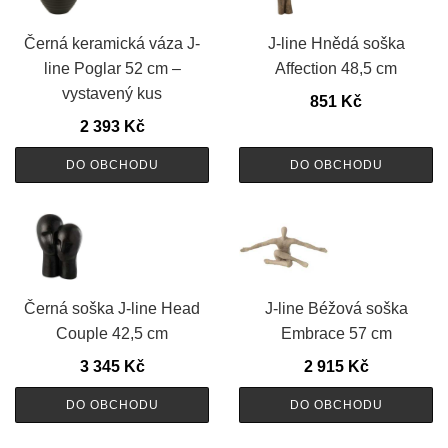
Černá keramická váza J-
J-line Hnědá soška
line Poglar 52 cm –
Affection 48,5 cm
vystavený kus
851
Kč
2 393
Kč
DO OBCHODU
DO OBCHODU
Černá soška J-line Head
J-line Béžová soška
Couple 42,5 cm
Embrace 57 cm
3 345
Kč
2 915
Kč
DO OBCHODU
DO OBCHODU