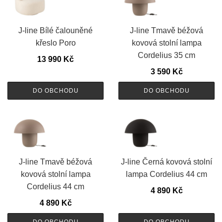
J-line Bílé čalouněné
J-line Tmavě béžová
křeslo Poro
kovová stolní lampa
Cordelius 35 cm
13 990
Kč
3 590
Kč
DO OBCHODU
DO OBCHODU
J-line Tmavě béžová
J-line Černá kovová stolní
kovová stolní lampa
lampa Cordelius 44 cm
Cordelius 44 cm
4 890
Kč
4 890
Kč