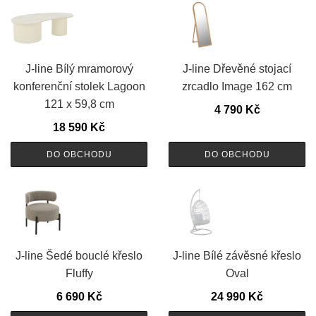
J-line Bílý mramorový
J-line Dřevěné stojací
konferenční stolek Lagoon
zrcadlo Image 162 cm
121 x 59,8 cm
4 790
Kč
18 590
Kč
DO OBCHODU
DO OBCHODU
J-line Šedé bouclé křeslo
J-line Bílé závěsné křeslo
Fluffy
Oval
6 690
Kč
24 990
Kč