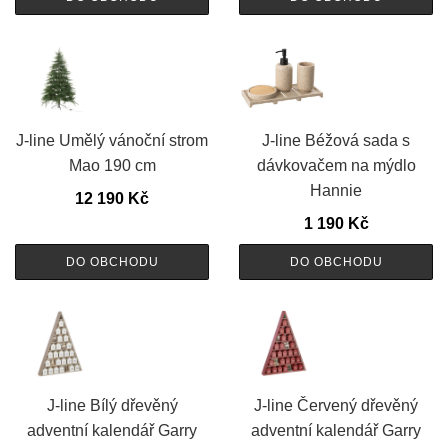
J-line Umělý vánoční strom
J-line Béžová sada s
Mao 190 cm
dávkovačem na mýdlo
Hannie
12 190
Kč
1 190
Kč
DO OBCHODU
DO OBCHODU
J-line Bílý dřevěný
J-line Červený dřevěný
adventní kalendář Garry
adventní kalendář Garry