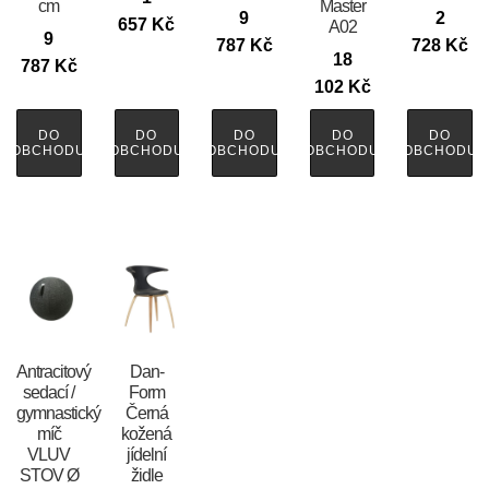
cm
Master
9
2
657
Kč
A02
9
787
Kč
728
Kč
18
787
Kč
102
Kč
DO
DO
DO
DO
DO
OBCHODU
OBCHODU
OBCHODU
OBCHODU
OBCHODU
Antracitový
​​​​​Dan-
sedací /
Form
gymnastický
Černá
míč
kožená
VLUV
jídelní
STOV Ø
židle