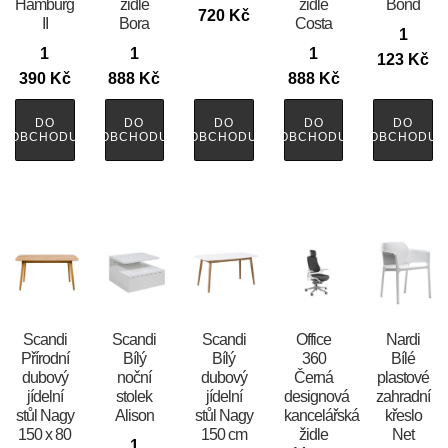
Hamburg
židle
židle
Bond
720
Kč
II
Bora
Costa
1
1
1
1
123
Kč
390
Kč
888
Kč
888
Kč
DO
DO
DO
DO
DO
OBCHODU
OBCHODU
OBCHODU
OBCHODU
OBCHODU
Scandi
Scandi
Scandi
Office
Nardi
Přírodní
Bílý
Bílý
360
Bílé
dubový
noční
dubový
Černá
plastové
jídelní
stolek
jídelní
designová
zahradní
stůl Nagy
Alison
stůl Nagy
kancelářská
křeslo
150 x 80
150 cm
židle
Net
1