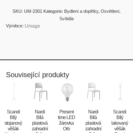
SKU:
UM-2301
Kategorie:
Bydlení a doplňky
,
Osvětlení
,
Svítidla
Výrobce:
Umage
Související produkty
Scandi
Nardi
Present
Nardi
Scandi
Bílý
Bílá
time LED
Bílá
Bílý
stojanový
plastová
žárovka
plastová
lakovaný
věšák
zahradní
Orb
zahradní
věšák