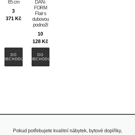
65 cm
DAN-
FORM
3
Flair s
371
Kč
dubovou
podnoží
10
128
Kč
DO
DO
OBCHODU
OBCHODU
Pokud potřebujete kvalitní nábytek, bytové doplňky,