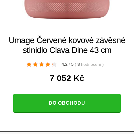
Umage Červené kovové závěsné
stínidlo Clava Dine 43 cm
4.2
/
5
(
8
hodnocení
)
7 052
Kč
DO OBCHODU