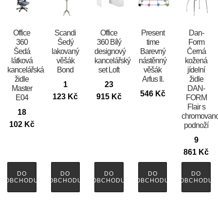
Office
Scandi
Office
Present
​​​​​Dan-
360
Šedý
360 Bílý
time
Form
Šedá
lakovaný
designový
Barevný
Černá
látková
věšák
kancelářský
nástěnný
kožená
kancelářská
Bond
set Loft
věšák
jídelní
židle
Arfus II.
židle
1
23
Master
DAN-
546
Kč
123
Kč
915
Kč
E04
FORM
Flair s
18
chromovan
102
Kč
podnoží
9
861
Kč
DO
DO
DO
DO
DO
OBCHODU
OBCHODU
OBCHODU
OBCHODU
OBCHODU