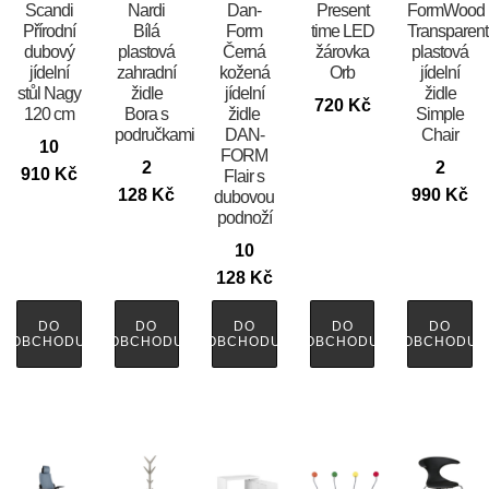
Scandi
Nardi
​​​​​Dan-
Present
FormWood
Přírodní
Bílá
Form
time LED
Transparent
dubový
plastová
Černá
žárovka
plastová
jídelní
zahradní
kožená
Orb
jídelní
stůl Nagy
židle
jídelní
židle
720
Kč
120 cm
Bora s
židle
Simple
područkami
DAN-
Chair
10
FORM
2
2
910
Kč
Flair s
128
Kč
990
Kč
dubovou
podnoží
10
128
Kč
DO
DO
DO
DO
DO
OBCHODU
OBCHODU
OBCHODU
OBCHODU
OBCHODU