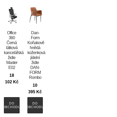
Office
​​​​​Dan-
360
Form
Černá
Koňakově
látková
hnědá
kancelářská
koženková
židle
jídelní
Master
židle
E02
DAN-
FORM
18
Rombo
102
Kč
10
395
Kč
DO
DO
OBCHODU
OBCHODU