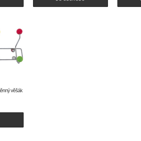
těnný věšák
U