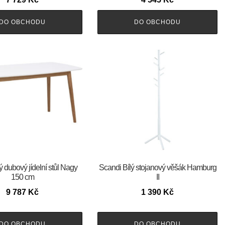
DO OBCHODU
DO OBCHODU
ý dubový jídelní stůl Nagy
Scandi Bílý stojanový věšák Hamburg
150 cm
II
9 787
Kč
1 390
Kč
DO OBCHODU
DO OBCHODU