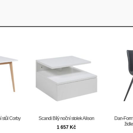
í stůl Corby
Scandi Bílý noční stolek Alison
​​​​​Dan-F
žid
1 657
Kč