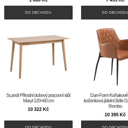
DO OBCHODU
DO OBCHOD
Scandi Přírodní dubový pracovní stůl
​​​​​Dan-Form Koňakov
Maryt 120×60 cm
koženková jídelní židl
Rombo
10 322
Kč
10 395
Kč
DO OBCHODU
DO OBCHOD