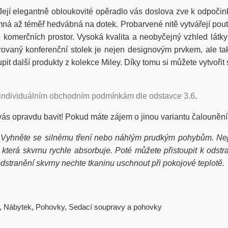
Její elegantně obloukovité opěradlo vás doslova zve k odpoč
emná až téměř hedvábná na dotek. Probarvené nitě vytvářejí pou
 komerčních prostor. Vysoká kvalita a neobyčejný vzhled látk
rovaný konferenční stolek je nejen designovým prvkem, ale tak
pit další produkty z kolekce Miley. Díky tomu si můžete vytvoř
individuálním obchodním podmínkám dle odstavce 3.6
.
vás opravdu bavit! Pokud máte zájem o jinou variantu čalounění
Vyhněte se silnému tření nebo náhlým prudkým pohybům. Nepo
erá skvrnu rychle absorbuje. Poté můžete přistoupit k odstra
stranění skvrny nechte tkaninu uschnout při pokojové teplotě.
,
Nábytek
,
Pohovky
,
Sedací soupravy a pohovky