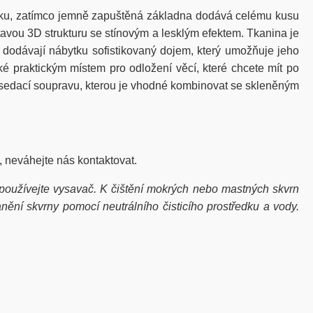
inku, zatímco jemně zapuštěná základna dodává celému kusu
tavou 3D strukturu se stínovým a lesklým efektem. Tkanina je
y dodávají nábytku sofistikovaný dojem, který umožňuje jeho
é praktickým místem pro odložení věcí, které chcete mít po
it sedací soupravu, kterou je vhodné kombinovat se skleněným
, neváhejte nás kontaktovat.
užívejte vysavač. K čištění mokrých nebo mastných skvrn
nění skvrny pomocí neutrálního čisticího prostředku a vody.