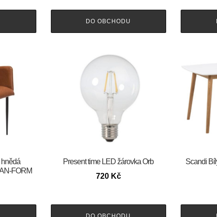
U
DO OBCHODU
ě hnědá
Present time LED žárovka Orb
Scandi Bíl
e DAN-FORM
720
Kč
U
DO OBCHODU