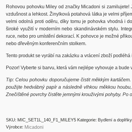
Rohovou pohovku Miley od značky Micadoni si zamilujete! 
vzdušnost a lehkost. Žinylková potahová látka je velmi příj
velmi odolná proti oděru, díky tomu je pohovka vhodná i do
široké využití v moderním nebo skandinávském stylu. Integ
ruce, nebo pro umístění dekorací. K pohovce je možné přikou
nebo dřevěným konferenčním stolkem.
Tento produkt se vyrábí na zakázku a vrácení zboží podléhá
Pozor! Vyberte si barvu, která vám nejlépe vyhovuje a bude 
Tip:
Celou pohovku doporučujeme čistit měkkým kartáčem. 
použijte hedvábný papír a následně vlhkou měkkou houbu, kt
Znečištěné povrchy čistěte jemnými krouživými pohyby. Po od
SKU:
MIC_SET1L_140_F1_MILEY5
Kategorie:
Bydlení a doplňky
Výrobce:
Micadoni