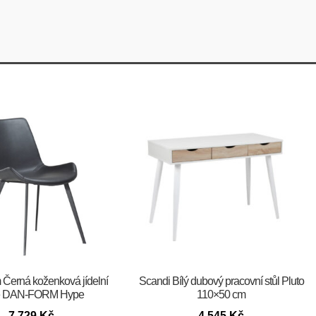
orm Černá koženková jídelní
Scandi Bílý dubový pracovní stůl Pluto
le DAN-FORM Hype
110×50 cm
7 729
Kč
4 545
Kč