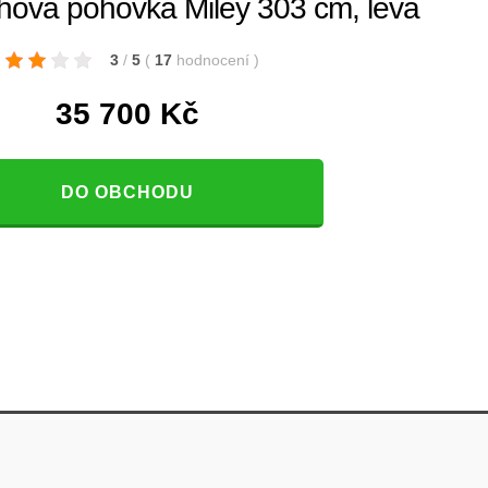
hová pohovka Miley 303 cm, levá
3
/
5
(
17
hodnocení
)
35 700
Kč
DO OBCHODU