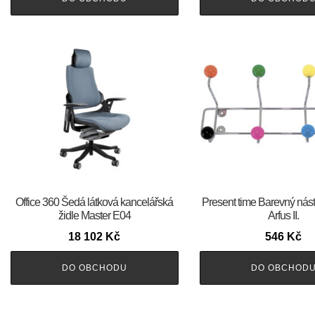
Office 360 Šedá látková kancelářská
Present time Barevný nás
židle Master E04
Arfus II.
18 102
Kč
546
Kč
DO OBCHODU
DO OBCHOD