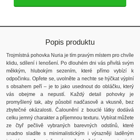
Popis produktu
Trojmístná pohovka Nuria je tím pravým místem pro chvíle
klidu, sdílení i lenošení. Po dlouhém dni vás přivítá svým
měkkým, hlubokým sezením, které přímo vybízí k
odpočinku. Opřete se, uvolněte a nechte se hýčkat výplní
s obsahem peří – je to jako usednout do obláčku, který
vás obejme a nepustí. Každý detail pohovky je
promyšlený tak, aby působil nadčasově a vkusně, bez
zbytečné okázalosti. Čalounění z bouclé látky dodává
celku jemný charakter a příjemnou texturu. Vybírat můžete
ze čtyř pečlivě vybraných barevných odstínů, které
snadno sladíte s minimalistickým i výrazněji laděným