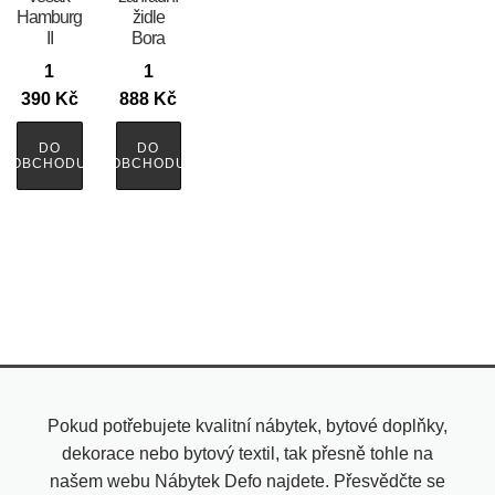
Hamburg
židle
II
Bora
1
1
390
Kč
888
Kč
DO
DO
OBCHODU
OBCHODU
Pokud potřebujete kvalitní nábytek, bytové doplňky,
dekorace nebo bytový textil, tak přesně tohle na
našem webu Nábytek Defo najdete. Přesvědčte se