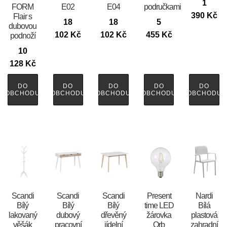
1
FORM
E02
E04
područkami
390
Kč
Flair s
18
18
5
dubovou
102
Kč
102
Kč
455
Kč
podnoží
10
128
Kč
DO
DO
DO
DO
DO
OBCHODU
OBCHODU
OBCHODU
OBCHODU
OBCHODU
Scandi
Scandi
Scandi
Present
Nardi
Bílý
Bílý
Bílý
time LED
Bílá
lakovaný
dubový
dřevěný
žárovka
plastová
věšák
pracovní
jídelní
Orb
zahradní