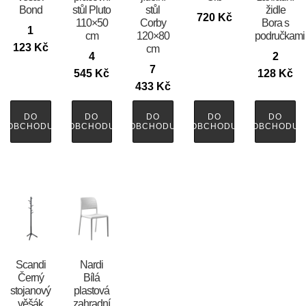
Bond
stůl Pluto
stůl
židle
720
Kč
110×50
Corby
Bora s
1
cm
120×80
područkami
123
Kč
cm
4
2
7
545
Kč
128
Kč
433
Kč
DO
DO
DO
DO
DO
OBCHODU
OBCHODU
OBCHODU
OBCHODU
OBCHODU
Scandi
Nardi
Černý
Bílá
stojanový
plastová
věšák
zahradní