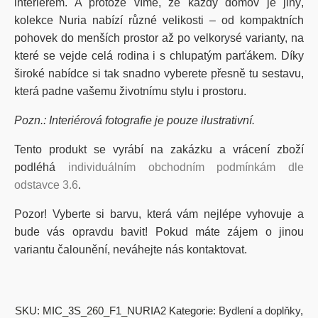
interiérem. A protože víme, že každý domov je jiný,
kolekce Nuria nabízí různé velikosti – od kompaktních
pohovek do menších prostor až po velkorysé varianty, na
které se vejde celá rodina i s chlupatým parťákem. Díky
široké nabídce si tak snadno vyberete přesně tu sestavu,
která padne vašemu životnímu stylu i prostoru.
Pozn.: Interiérová fotografie je pouze ilustrativní.
Tento produkt se vyrábí na zakázku a vrácení zboží
podléhá
individuálním obchodním podmínkám dle
odstavce 3.6
.
Pozor! Vyberte si barvu, která vám nejlépe vyhovuje a
bude vás opravdu bavit! Pokud máte zájem o jinou
variantu čalounění, neváhejte nás kontaktovat.
SKU:
MIC_3S_260_F1_NURIA2
Kategorie:
Bydlení a doplňky
,