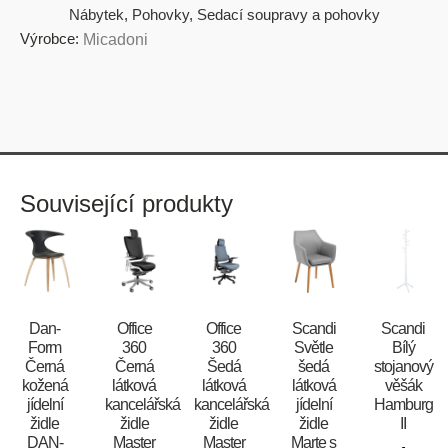
Nábytek
,
Pohovky
,
Sedací soupravy a pohovky
Výrobce:
Micadoni
Související produkty
​​​​​Dan-
Office
Office
Scandi
Scandi
Form
360
360
Světle
Bílý
Černá
Černá
Šedá
šedá
stojanový
kožená
látková
látková
látková
věšák
jídelní
kancelářská
kancelářská
jídelní
Hamburg
židle
židle
židle
židle
II
DAN-
Master
Master
Marte s