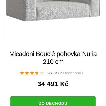
Micadoni Bouclé pohovka Nuria
210 cm
3.7
/
5
(
21
hodnocení
)
34 491
Kč
DO OBCHODU