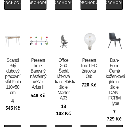
OBCHODU
OBCHODU
OBCHODU
OBCHODU
OBCHODU
Scandi
Present
Office
Present
​​​​​Dan-
Bílý
time
360
time LED
Form
dubový
Barevný
Šedá
žárovka
Černá
pracovní
nástěnný
látková
Orb
koženková
stůl Pluto
věšák
kancelářská
jídelní
720
Kč
110×50
Arfus II.
židle
židle
cm
Master
DAN-
546
Kč
A03
FORM
4
Hype
18
545
Kč
7
102
Kč
729
Kč