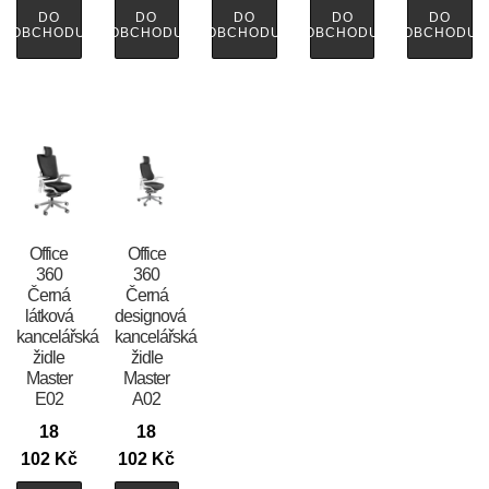
DO
DO
DO
DO
DO
OBCHODU
OBCHODU
OBCHODU
OBCHODU
OBCHODU
Office
Office
360
360
Černá
Černá
látková
designová
kancelářská
kancelářská
židle
židle
Master
Master
E02
A02
18
18
102
Kč
102
Kč