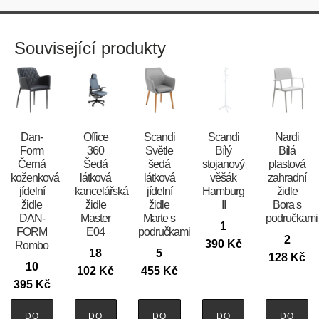
Související produkty
​​​​​Dan-
Office
Scandi
Scandi
Nardi
Form
360
Světle
Bílý
Bílá
Černá
Šedá
šedá
stojanový
plastová
koženková
látková
látková
věšák
zahradní
jídelní
kancelářská
jídelní
Hamburg
židle
židle
židle
židle
II
Bora s
DAN-
Master
Marte s
područkami
1
FORM
E04
područkami
2
390
Kč
Rombo
18
5
128
Kč
10
102
Kč
455
Kč
395
Kč
DO
DO
DO
DO
DO