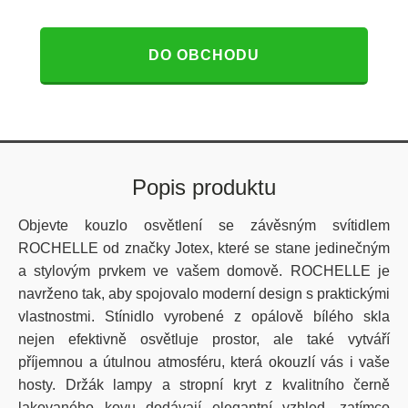
DO OBCHODU
Popis produktu
Objevte kouzlo osvětlení se závěsným svítidlem
ROCHELLE od značky Jotex, které se stane jedinečným
a stylovým prvkem ve vašem domově. ROCHELLE je
navrženo tak, aby spojovalo moderní design s praktickými
vlastnostmi. Stínidlo vyrobené z opálově bílého skla
nejen efektivně osvětluje prostor, ale také vytváří
příjemnou a útulnou atmosféru, která okouzlí vás i vaše
hosty. Držák lampy a stropní kryt z kvalitního černě
lakovaného kovu dodávají elegantní vzhled, zatímco