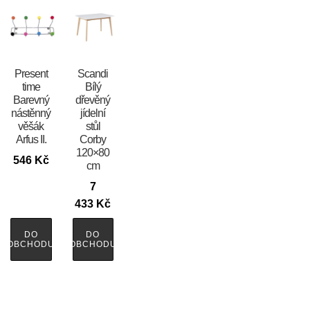
Present
Scandi
time
Bílý
Barevný
dřevěný
nástěnný
jídelní
věšák
stůl
Arfus II.
Corby
120×80
546
Kč
cm
7
433
Kč
DO
DO
OBCHODU
OBCHODU