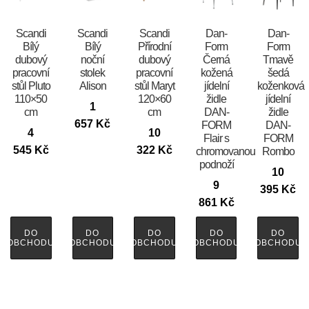
Scandi
Scandi
Scandi
​​​​​Dan-
​​​​​Dan-
Bílý
Bílý
Přírodní
Form
Form
dubový
noční
dubový
Černá
Tmavě
pracovní
stolek
pracovní
kožená
šedá
stůl Pluto
Alison
stůl Maryt
jídelní
koženková
110×50
120×60
židle
jídelní
1
cm
cm
DAN-
židle
657
Kč
FORM
DAN-
4
10
Flair s
FORM
545
Kč
322
Kč
chromovanou
Rombo
podnoží
10
9
395
Kč
861
Kč
DO
DO
DO
DO
DO
OBCHODU
OBCHODU
OBCHODU
OBCHODU
OBCHODU