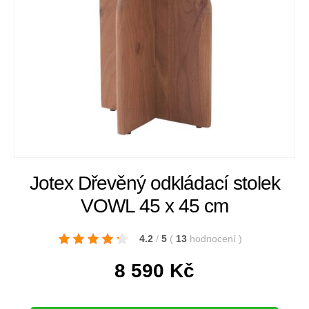
Jotex Dřevěný odkládací stolek
VOWL 45 x 45 cm
4.2
/
5
(
13
hodnocení
)
8 590
Kč