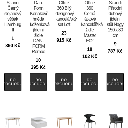
Scandi
​​​​​Dan-
Office
Office
Scandi
Černý
Form
360 Bílý
360
Přírodní
stojanový
Koňakově
designový
Černá
dubový
věšák
hnědá
kancelářský
látková
jídelní
Hamburg
koženková
set Loft
kancelářská
stůl Nagy
II
jídelní
židle
150 x 80
23
židle
Master
cm
1
915
Kč
DAN-
E02
9
390
Kč
FORM
18
787
Kč
Rombo
102
Kč
10
395
Kč
DO
DO
DO
DO
DO
OBCHODU
OBCHODU
OBCHODU
OBCHODU
OBCHODU