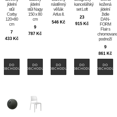
jídelní
jídelní
nástěnný
kancelářský
kožená
stůl
stůl Nagy
věšák
set Loft
jídelní
Corby
150 x 80
Arfus II.
židle
23
120×80
cm
DAN-
546
Kč
915
Kč
cm
FORM
9
Flair s
7
787
Kč
chromovan
433
Kč
podnoží
9
861
Kč
DO
DO
DO
DO
DO
OBCHODU
OBCHODU
OBCHODU
OBCHODU
OBCHODU