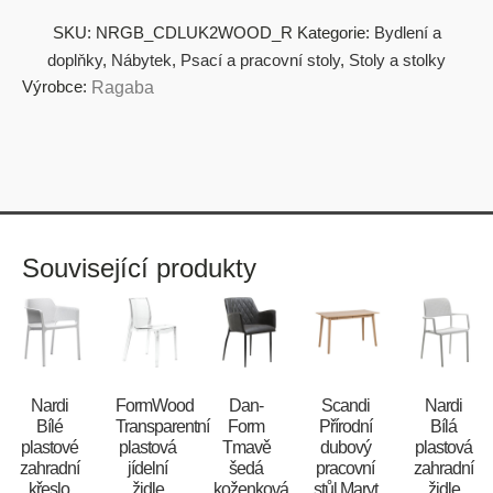
SKU:
NRGB_CDLUK2WOOD_R
Kategorie:
Bydlení a
doplňky
,
Nábytek
,
Psací a pracovní stoly
,
Stoly a stolky
Výrobce:
Ragaba
Související produkty
Nardi
FormWood
​​​​​Dan-
Scandi
Nardi
Bílé
Transparentní
Form
Přírodní
Bílá
plastové
plastová
Tmavě
dubový
plastová
zahradní
jídelní
šedá
pracovní
zahradní
křeslo
židle
koženková
stůl Maryt
židle