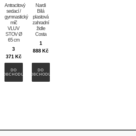
Antracitový
Nardi
sedací /
Bílá
gymnastický
plastová
míč
zahradní
VLUV
židle
STOV Ø
Costa
65 cm
1
3
888
Kč
371
Kč
DO
DO
OBCHODU
OBCHODU