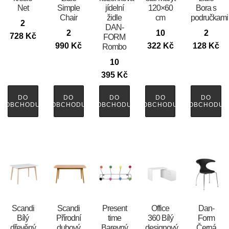
Net
Simple
jídelní
120×60
Bora s
Chair
židle
cm
područkami
2
DAN-
2
10
2
728
Kč
FORM
990
Kč
322
Kč
128
Kč
Rombo
10
395
Kč
DO
DO
DO
DO
DO
OBCHODU
OBCHODU
OBCHODU
OBCHODU
OBCHODU
Scandi
Scandi
Present
Office
​​​​​Dan-
Bílý
Přírodní
time
360 Bílý
Form
dřevěný
dubový
Barevný
designový
Černá