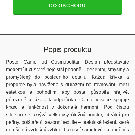
DO OBCHODU
Popis produktu
Postel
Campi
od
Cosmopolitan
Design představuje
moderní luxus v té nejčistší podobě – decentní, smyslný a
promyšlený do posledního detailu. Každá křivka a
proporce byla navržena s důrazem na rovnováhu mezi
estetikou a pohodlím, aby postel působila hřejivě,
přirozeně a lákala k odpočinku.
Campi
v sobě spojuje
krásu a funkčnost v dokonalé harmonii. Pod čistou
siluetou se ukrývá velkorysý úložný prostor, ideální pro
peřiny, polštáře či sezónní textilie – praktické řešení, které
neruší její vzdušný vzhled. Luxusní sametové čalounění s