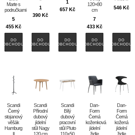
1
Marte s
120×80
1
546
Kč
657
Kč
područkami
cm
390
Kč
5
7
455
Kč
433
Kč
DO
DO
DO
DO
DO
OBCHODU
OBCHODU
OBCHODU
OBCHODU
OBCHODU
Scandi
Scandi
Scandi
​​​​​Dan-
​​​​​Dan-
Černý
Přírodní
Bílý
Form
Form
stojanový
dubový
dubový
Černá
Černá
věšák
jídelní
pracovní
koženková
kožená
Hamburg
stůl Nagy
stůl Pluto
jídelní
jídelní
II
120 cm
110×50
židle
židle