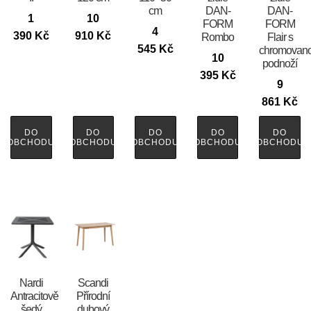
cm
DAN-
DAN-
1
10
FORM
FORM
4
390
Kč
910
Kč
Rombo
Flair s
545
Kč
chromovan
10
podnoží
395
Kč
9
861
Kč
DO
DO
DO
DO
DO
OBCHODU
OBCHODU
OBCHODU
OBCHODU
OBCHODU
Nardi
Scandi
Antracitově
Přírodní
šedý
dubový