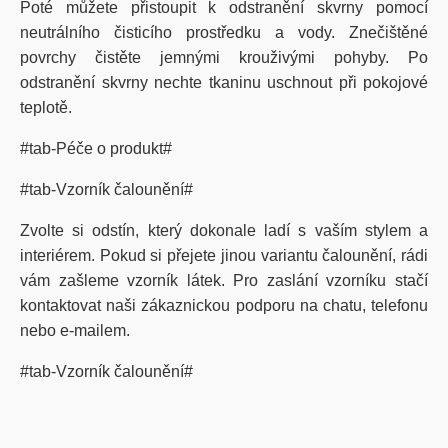
Poté můžete přistoupit k odstranění skvrny pomocí
neutrálního čisticího prostředku a vody. Znečištěné
povrchy čistěte jemnými krouživými pohyby. Po
odstranění skvrny nechte tkaninu uschnout při pokojové
teplotě.
#tab-Péče o produkt#
#tab-Vzorník čalounění#
Zvolte si odstín, který dokonale ladí s vaším stylem a
interiérem. Pokud si přejete jinou variantu čalounění, rádi
vám zašleme vzorník látek. Pro zaslání vzorníku stačí
kontaktovat naši zákaznickou podporu na chatu, telefonu
nebo e-mailem.
#tab-Vzorník čalounění#