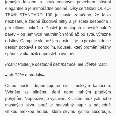
jemným leskem a strukturovaným povrchem působí
elegantně a je mimořádně odolné. Díky certifikaci OEKO-
TEX® STANDARD 100 je navíc zaručeno, že látka
neobsahuje žádné škodlivé látky a je zcela bezpečná i
pro citlivou pokožku. Postel je dostupná v pestré paletě
barev – od jemných neutrálních tónů až po syté, výrazné
odstíny.
Campi
je víc než jen postel – je to prostor, kde se
design potkává s pohodlím. Kousek, který promění běžný
spánek v okamžik naprostého uvolnění.
Pozn.: Postel je dostupná bez matrace, ale včetně roštu.
#tab-Péče o produkt#
Celou postel doporučujeme čistit měkkým kartáčem.
Vyhněte se silnému tření nebo náhlým prudkým
pohybům. Nepoužívejte vysavač. K čištění mokrých nebo
mastných skvrn použijte hedvábný papír a následně
vlhkou měkkou houbu, která skvrnu rychle absorbuje.