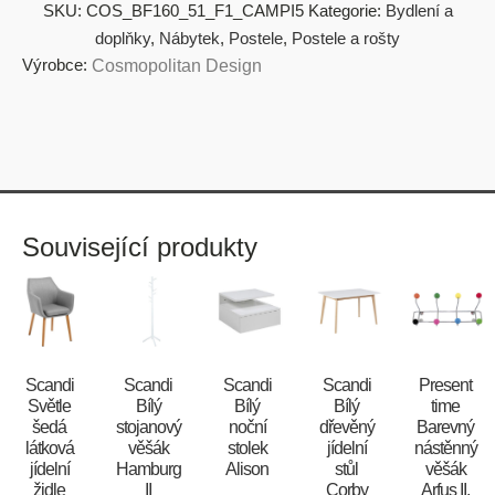
SKU:
COS_BF160_51_F1_CAMPI5
Kategorie:
Bydlení a
doplňky
,
Nábytek
,
Postele
,
Postele a rošty
Výrobce:
Cosmopolitan Design
Související produkty
Scandi
Scandi
Scandi
Scandi
Present
Světle
Bílý
Bílý
Bílý
time
šedá
stojanový
noční
dřevěný
Barevný
látková
věšák
stolek
jídelní
nástěnný
jídelní
Hamburg
Alison
stůl
věšák
židle
II
Corby
Arfus II.