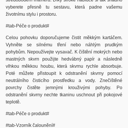
vyberete
přesně
tu
sestavu
,
která
padne
vašemu
životnímu
stylu
i
prostoru
.
#tab-Péče o produkt#
Celou pohovku doporučujeme čistit měkkým kartáčem.
Vyhněte se silnému tření nebo náhlým prudkým
pohybům. Nepoužívejte vysavač. K čištění mokrých nebo
mastných skvrn použijte hedvábný papír a následně
vlhkou měkkou houbu, která skvrnu rychle absorbuje.
Poté můžete přistoupit k odstranění skvrny pomocí
neutrálního čisticího prostředku a vody. Znečištěné
povrchy čistěte jemnými krouživými pohyby. Po
odstranění skvrny nechte tkaninu uschnout při pokojové
teplotě.
#tab-Péče o produkt#
#tab-Vzorník čalounění#