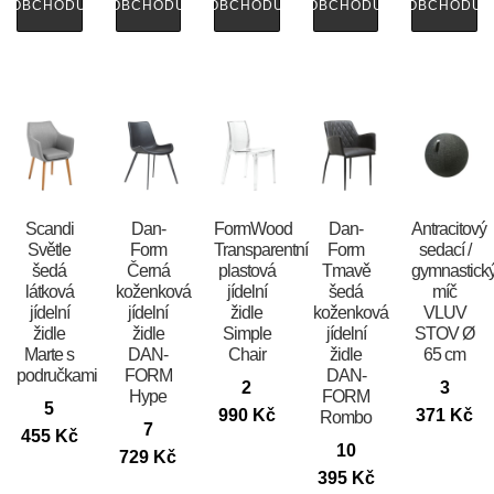
OBCHODU
OBCHODU
OBCHODU
OBCHODU
OBCHODU
Scandi
​​​​​Dan-
FormWood
​​​​​Dan-
Antracitový
Světle
Form
Transparentní
Form
sedací /
šedá
Černá
plastová
Tmavě
gymnastick
látková
koženková
jídelní
šedá
míč
jídelní
jídelní
židle
koženková
VLUV
židle
židle
Simple
jídelní
STOV Ø
Marte s
DAN-
Chair
židle
65 cm
područkami
FORM
DAN-
2
3
Hype
FORM
5
990
Kč
371
Kč
Rombo
7
455
Kč
10
729
Kč
395
Kč