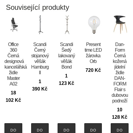
Související produkty
Office
Scandi
Scandi
Present
​​​​​Dan-
360
Černý
Šedý
time LED
Form
Černá
stojanový
lakovaný
žárovka
Černá
designová
věšák
věšák
Orb
kožená
kancelářská
Hamburg
Bond
jídelní
720
Kč
židle
II
židle
1
Master
DAN-
1
123
Kč
A02
FORM
390
Kč
Flair s
18
dubovou
102
Kč
podnoží
10
128
Kč
DO
DO
DO
DO
DO