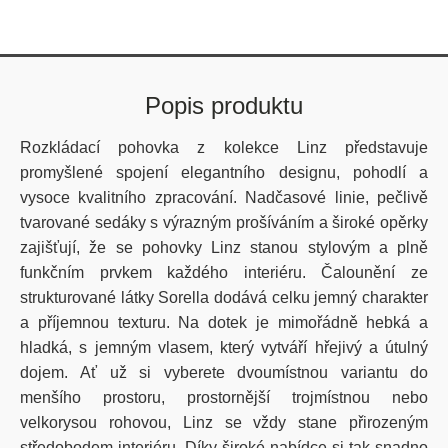
Popis produktu
Rozkládací
poho
vka
z kolekce Linz
představuje
promyšlené
spojení
elegantního
designu
,
pohodlí
a
vysoce
kvalitního
zpracování
.
Nadčasové
linie
,
pečlivě
tvarované
sedáky
s
výrazným
prošíváním
a
široké
opěrky
zajišťují
,
že
se
pohovky
Linz
stanou
stylovým
a
plně
funkčním
prvkem
každého
interiéru
.
Čalounění ze
strukturované látky
Sorella
dodává celku jemný charakter
a příjemnou texturu.
Na dotek je mimořádně hebká a
hladká, s jemným vlasem, který vytváří hřejivý a útulný
dojem.
Ať
už
si
vyberete
dvoumístnou
variantu
do
menšího
prostoru
,
prostornější
trojmístnou
nebo
velkorysou
rohovou
, Linz se
vždy
stane
přirozeným
středobodem
interiéru
.
Díky
široké
nabídce
si
tak
snadno