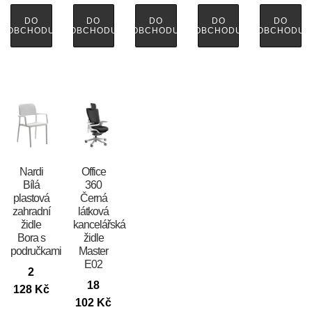
DO
DO
DO
DO
DO
OBCHODU
OBCHODU
OBCHODU
OBCHODU
OBCHODU
Nardi
Office
Bílá
360
plastová
Černá
zahradní
látková
židle
kancelářská
Bora s
židle
područkami
Master
E02
2
18
128
Kč
102
Kč