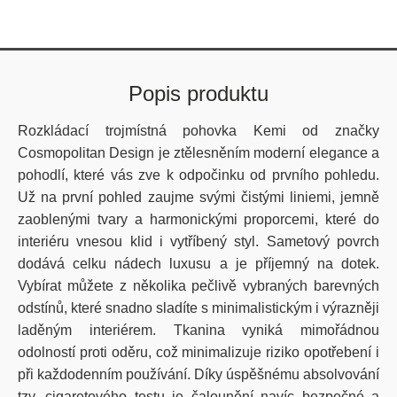
Popis produktu
Rozkládací trojmístná pohovka Kemi od značky
Cosmopolitan Design je ztělesněním moderní elegance a
pohodlí, které vás zve k odpočinku od prvního pohledu.
Už na první pohled zaujme svými čistými liniemi, jemně
zaoblenými tvary a harmonickými proporcemi, které do
interiéru vnesou klid i vytříbený styl. Sametový povrch
dodává celku nádech luxusu a je příjemný na dotek.
Vybírat můžete z několika pečlivě vybraných barevných
odstínů, které snadno sladíte s minimalistickým i výrazněji
laděným interiérem. Tkanina vyniká mimořádnou
odolností proti oděru, což minimalizuje riziko opotřebení i
při každodenním používání. Díky úspěšnému absolvování
tzv. cigaretového testu je čalounění navíc bezpečné a