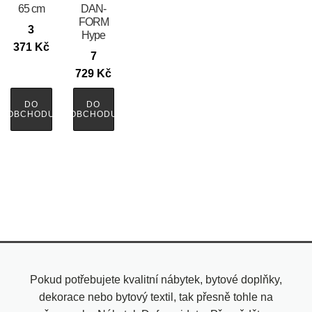
65 cm
DAN-
FORM
3
Hype
371
Kč
7
729
Kč
DO
DO
OBCHODU
OBCHODU
Pokud potřebujete kvalitní nábytek, bytové doplňky,
dekorace nebo bytový textil, tak přesně tohle na