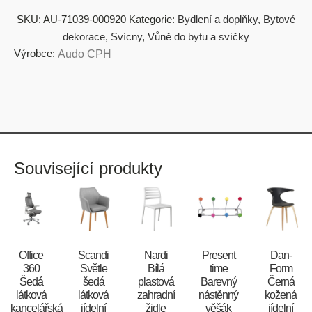
SKU:
AU-71039-000920
Kategorie:
Bydlení a doplňky
,
Bytové
dekorace
,
Svícny
,
Vůně do bytu a svíčky
Výrobce:
Audo CPH
Související produkty
Office
Scandi
Nardi
Present
​​​​​Dan-
360
Světle
Bílá
time
Form
Šedá
šedá
plastová
Barevný
Černá
látková
látková
zahradní
nástěnný
kožená
kancelářská
jídelní
židle
věšák
jídelní