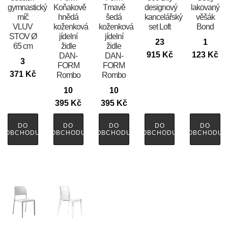
gymnastický
Koňakově
Tmavě
designový
lakovaný
míč
hnědá
šedá
kancelářský
věšák
VLUV
koženková
koženková
set Loft
Bond
STOV Ø
jídelní
jídelní
23
1
65 cm
židle
židle
915
Kč
123
Kč
DAN-
DAN-
3
FORM
FORM
371
Kč
Rombo
Rombo
10
10
395
Kč
395
Kč
DO
DO
DO
DO
DO
OBCHODU
OBCHODU
OBCHODU
OBCHODU
OBCHODU