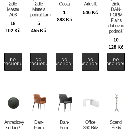
židle
židle
Costa
Arfus II.
židle
Master
Marte s
DAN-
1
546
Kč
A03
područkami
FORM
888
Kč
Flair s
18
5
dubovou
102
Kč
455
Kč
podnoží
10
128
Kč
DO
DO
DO
DO
DO
OBCHODU
OBCHODU
OBCHODU
OBCHODU
OBCHODU
Antracitový
​​​​​Dan-
​​​​​Dan-
Office
Scandi
sedací /
Form
Form
360 Bílý
Šedý