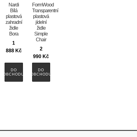
Nardi
FormWood
Bílá
Transparentní
plastová
plastová
zahradní
jídelní
židle
židle
Bora
Simple
Chair
1
2
888
Kč
990
Kč
DO
DO
OBCHODU
OBCHODU