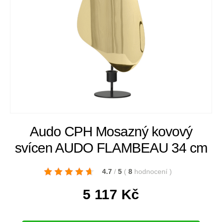
Audo CPH Mosazný kovový
svícen AUDO FLAMBEAU 34 cm
4.7
/
5
(
8
hodnocení
)
5 117
Kč